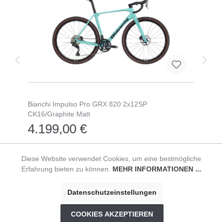
Bianchi Impulso Pro GRX 820 2x12SP
CK16/Graphite Matt
4.199,00 €
Diese Website verwendet Cookies, um eine bestmögliche
Erfahrung bieten zu können.
MEHR INFORMATIONEN ...
© HAVEABIKE
Impressum
|
Datenschutzerklärung
|
AGB
Datenschutzeinstellungen
COOKIES AKZEPTIEREN
* Alle Preise inklusive USt zzgl. Versandkosten