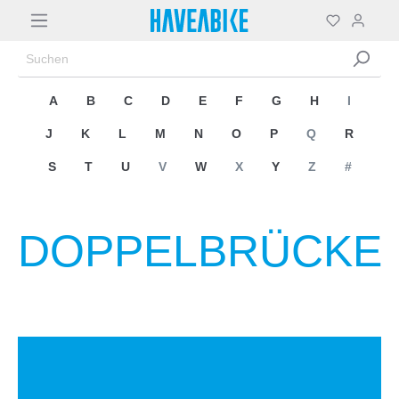
A
B
C
D
E
F
G
H
I
J
K
L
M
N
O
P
Q
R
S
T
U
V
W
X
Y
Z
#
DOPPELBRÜCKE