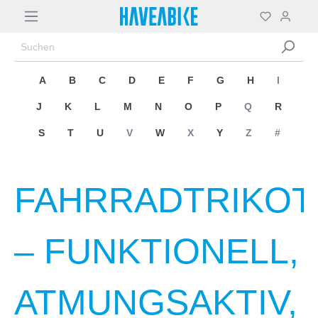
A
B
C
D
E
F
G
H
I
J
K
L
M
N
O
P
Q
R
S
T
U
V
W
X
Y
Z
#
FAHRRADTRIKOT
– FUNKTIONELL,
ATMUNGSAKTIV,