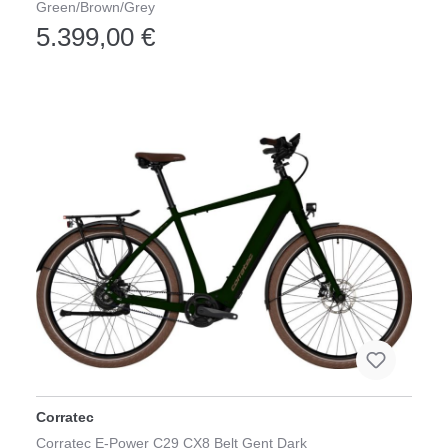
Green/Brown/Grey
5.399,00 €
Corratec
Corratec E-Power C29 CX8 Belt Gent Dark