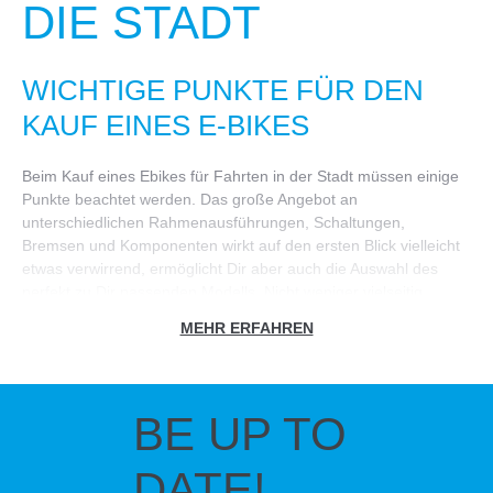
DIE STADT
WICHTIGE PUNKTE FÜR DEN
KAUF EINES E-BIKES
Beim Kauf eines Ebikes für Fahrten in der Stadt müssen einige
Punkte beachtet werden. Das große Angebot an
unterschiedlichen Rahmenausführungen, Schaltungen,
Bremsen und Komponenten wirkt auf den ersten Blick vielleicht
etwas verwirrend, ermöglicht Dir aber auch die Auswahl des
perfekt zu Dir passenden Modells. Nicht weniger vielseitig
präsentiert sich das Sortiment an Motorensystemen. Du hast
MEHR ERFAHREN
hierbei nicht nur die Wahl zwischen den Herstellern und deren
Systemen, sondern zusätzlich zwischen verschiedenen
Antriebsvarianten. Zur Auswahl stehen Front-, Mittel- und
Heckmotoren, die bedingt durch ihre Position bestimmte
BE UP TO
Charakteristiken aufweisen. Da dem E-Bike Antrieb beim Kauf
eine wichtige Rolle zukommt, wollen wir nachfolgend etwas
DATE!
genauer auf die Thematik eingehen.