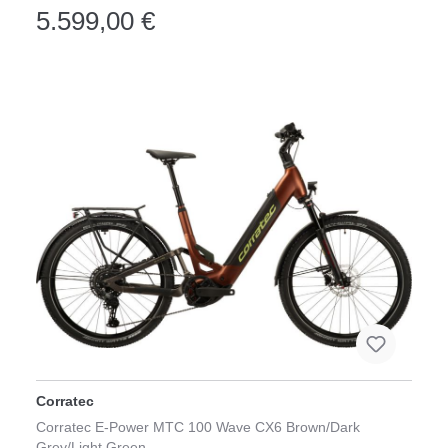
5.599,00 €
Corratec
Corratec E-Power MTC 100 Wave CX6 Brown/Dark
Grey/Light Green