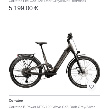
Corratec Life CX8 12S Dark Grey/Silver/Red/Black
5.199,00 €
Corratec
Corratec E-Power MTC 100 Wave CX8 Dark Grey/Silver