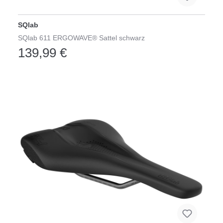
SQlab
SQlab 611 ERGOWAVE® Sattel schwarz
139,99 €