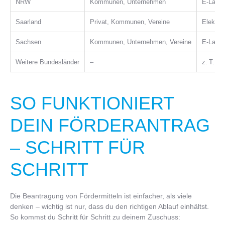
NRW
Kommunen, Unternehmen
E-Laste
Saarland
Privat, Kommunen, Vereine
Elektri
Sachsen
Kommunen, Unternehmen, Vereine
E-Laste
Weitere Bundesländer
–
z. T. p
SO FUNKTIONIERT
DEIN FÖRDERANTRAG
– SCHRITT FÜR
SCHRITT
Die Beantragung von Fördermitteln ist einfacher, als viele
denken – wichtig ist nur, dass du den richtigen Ablauf einhältst.
So kommst du Schritt für Schritt zu deinem Zuschuss: