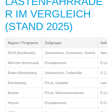
LASTENFAHRRÄDE
R IM VERGLEICH
(STAND 2025)
Region / Programm
Zielgruppe
Geförd
BAFA (bundesweit)
Unternehmen, Kommunen, Vereine
Neue E-
München (kommunal)
Privatpersonen
E-Laste
Baden-Württemberg
Unternehmen, Freiberufler
E-Cargo
Brandenburg
Privat, Gewerbe
Lastenr
Bremen
Privat, Kleinstunternehmen
E-Laste
Hessen
Privatpersonen
E-Cargo