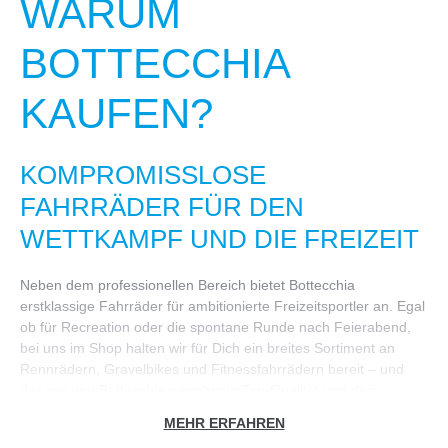
WARUM
BOTTECCHIA
KAUFEN?
KOMPROMISSLOSE
FAHRRÄDER FÜR DEN
WETTKAMPF UND DIE FREIZEIT
Neben dem professionellen Bereich bietet Bottecchia
erstklassige Fahrräder für ambitionierte Freizeitsportler an. Egal
ob für Recreation oder die spontane Runde nach Feierabend,
bei uns im Shop halten wir für Dich ein breites Sortiment an
Rennrädern, Gravelbikes und Fitnessfahrrädern bereit – und
das wie von Bottecchia gewohnt in Top-Qualität und dem
jeweiligen Einsatzbereich entsprechend perfekt ausgestattet.
MEHR ERFAHREN