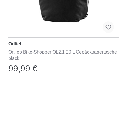
Ortlieb
Ortlieb Bike-Shopper QL2.1 20 L Gepäckträgertasche
black
99,99 €