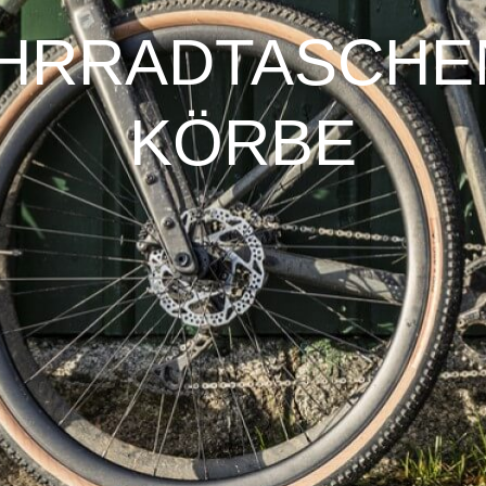
ER
PFAUTEC
VAN RAAM
HRRADTASCHE
KÖRBE