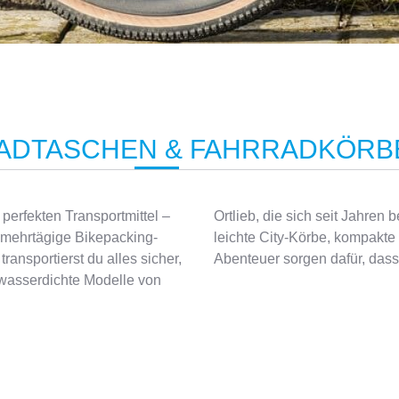
ADTASCHEN & FAHRRADKÖRB
erfekten Transportmittel –
rn bewährt haben. Aber auch
e mehrtägige Bikepacking-
teltaschen für sportliche
ansportierst du alles sicher,
Abenteuer sorgen dafür, dass 
 wasserdichte Modelle von