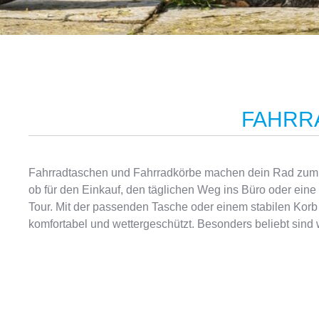
FAHRR
Fahrradtaschen und Fahrradkörbe machen dein Rad zum p
Ortlieb, die sich seit Jahren bei Pendlern und Reiseradle
ob für den Einkauf, den täglichen Weg ins Büro oder ein
leichte City-Körbe, kompakte Lenkertaschen oder große Sat
Tour. Mit der passenden Tasche oder einem stabilen Korb tr
komfortabel und wettergeschützt. Besonders beliebt sind