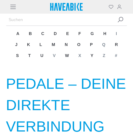
A
B
C
D
E
F
G
H
I
J
K
L
M
N
O
P
Q
R
S
T
U
V
W
X
Y
Z
#
PEDALE – DEINE
DIREKTE
VERBINDUNG