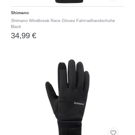
Shimano
Shimano Windbreak Race Gloves Fahrradhandschuhe
Black
34,99 €