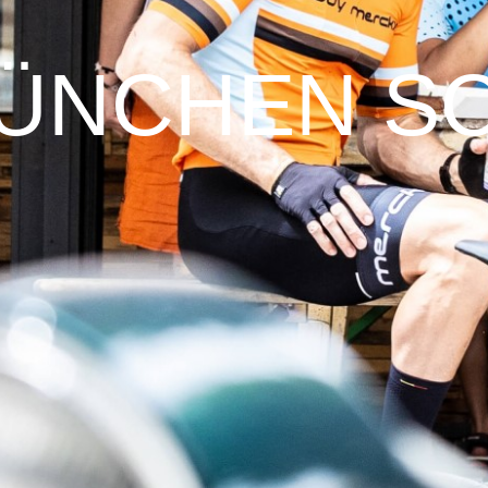
ER
PFAUTEC
VAN RAAM
 MÜNCHEN S