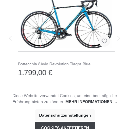
Bottecchia 8Avio Revolution Tiagra Blue
1.799,00 €
Diese Website verwendet Cookies, um eine bestmögliche
Erfahrung bieten zu können.
MEHR INFORMATIONEN ...
© HAVEABIKE
Impressum
|
Datenschutzerklärung
|
AGB
Datenschutzeinstellungen
COOKIES AKZEPTIEREN