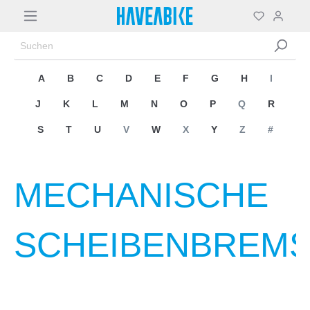
A
B
C
D
E
F
G
H
I
J
K
L
M
N
O
P
Q
R
S
T
U
V
W
X
Y
Z
#
MECHANISCHE
SCHEIBENBREM