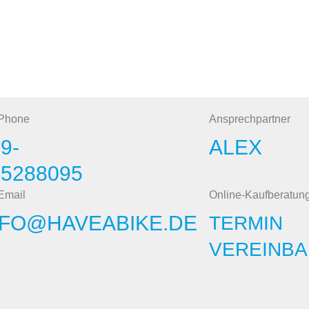
 Phone
Ansprechpartner
9-
ALEX
15288095
Email
Online-Kaufberatun
NFO@HAVEABIKE.DE
TERMIN
VEREINBA