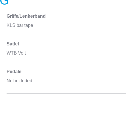
NG
Griffe/Lenkerband
KLS bar tape
Sattel
WTB Volt
Pedale
Not included