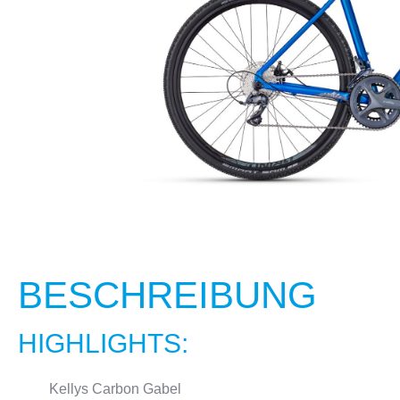
CRANKBROTHERS
FLASCHEN & HALTER
KELLYS
SCHLÖSS
BESCHREIBUNG
HIGHLIGHTS:
Kellys Carbon Gabel