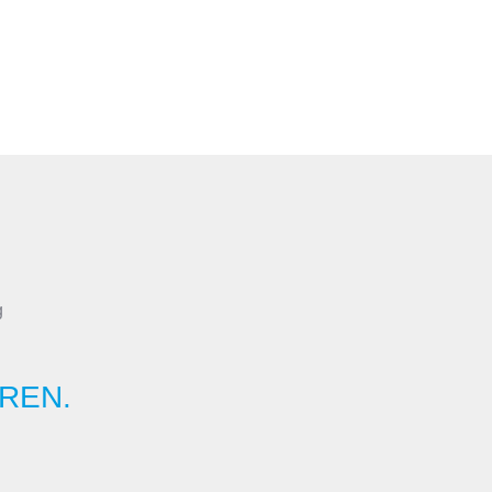
g
REN.