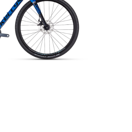
ER
PFAUTEC
VAN RAAM