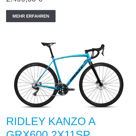
MEHR ERFAHREN
RIDLEY KANZO A
GRX600 2X11SP