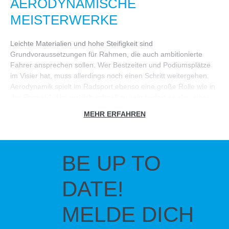
AERODYNAMISCHE
MEISTERWERKE
Leichte Materialien und hohe Steifigkeit sind
Grundvoraussetzungen für Rahmen, die auch ambitionierte
Fahrer ansprechen sollen. Wer Bestzeiten und Podiumsplätze
im Visier hat, muss allerdings noch einen Schritt weitergehen.
Aerodynamik spielt im Radsport ebenso eine große Rolle wie in
der Formel 1. Um wirklich schnell zu sein bedarf es also eines
Rahmens, der diesbezüglich optimiert wurde. Ridley Bikes
MEHR ERFAHREN
müssen sich direkt zwei harten Prüfungen stellen: Dem
Windkanal und den härtesten belgischen Straßen. Wie kaum
eine andere Marke hat sich der belgische Fahrradhersteller
Ridley auf die Entwicklung aerodynamischer Rahmen und
BE UP TO
Gabeln spezialisiert. Bei den unter F-Tubing bezeichneten
Rahmenrohren in Tropfenform wird die Luft nahezu ohne
DATE!
Widerstand am Rohr entlang geleitet. Um den CW-Wert noch
weiter zu verbessern, läuft das Rahmenrohr nicht wie üblich
spitz zu, sondern ist stumpf zugeschnitten.
MELDE DICH
INNOVATIVE TECHNOLOGIEN