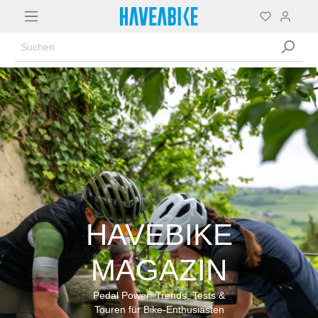
HAVEBIKE
MAGAZIN
Pedal Power: Trends, Tests &
Touren für Bike-Enthusiasten