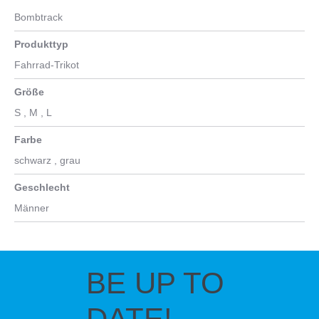
Bombtrack
Produkttyp
Fahrrad-Trikot
Größe
S
, M
, L
Farbe
schwarz
, grau
Geschlecht
Männer
BE UP TO
DATE!