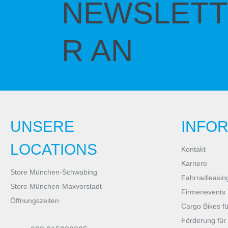
NEWSLETT
R AN
UNSERE
INFO
LOCATIONS
Kontakt
Karriere
Store München-Schwabing
Fahrradleasin
Store München-Maxvorstadt
Firmenevents
Öffnungszeiten
Cargo Bikes f
Förderung für