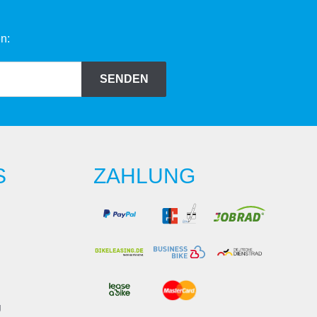
n:
SENDEN
S
ZAHLUNG
g