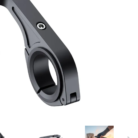
ER
PFAUTEC
VAN RAAM