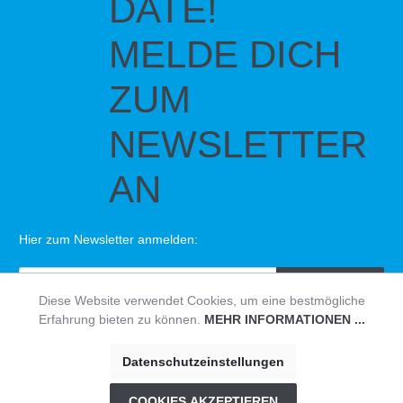
DATE!
MELDE DICH
ZUM
NEWSLETTER
AN
Hier zum Newsletter anmelden:
SENDEN
Diese Website verwendet Cookies, um eine bestmögliche
Erfahrung bieten zu können.
MEHR INFORMATIONEN ...
© HAVEABIKE
Impressum
|
Datenschutzerklärung
|
AGB
Datenschutzeinstellungen
COOKIES AKZEPTIEREN