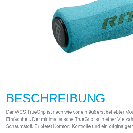
CRANKBROTHERS
FLASCHEN & HALTER
KELLYS
SCHLÖSS
BESCHREIBUNG
Der WCS TrueGrip ist nach wie vor ein äußerst beliebter Mo
Einfachheit. Der minimalistische TrueGrip ist in einer Vielz
Schaumstoff. Er bietet Komfort, Kontrolle und ein originalget