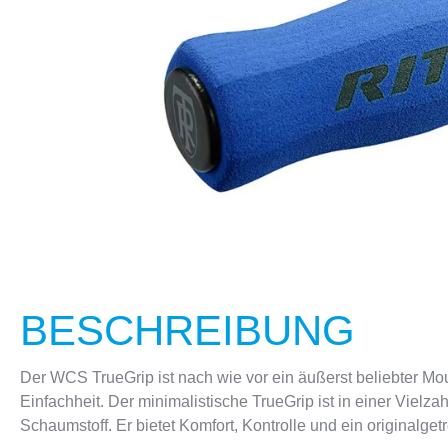
CRANKBROTHERS
FLASCHEN & HALTER
KELLYS
SCHLÖSS
BESCHREIBUNG
Der WCS TrueGrip ist nach wie vor ein äußerst beliebter Mo
Einfachheit. Der minimalistische TrueGrip ist in einer Vielz
Schaumstoff. Er bietet Komfort, Kontrolle und ein originalget