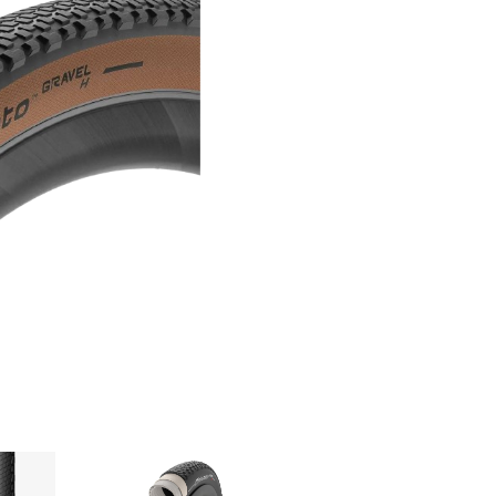
ER
PFAUTEC
VAN RAAM