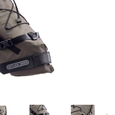
ER
PFAUTEC
VAN RAAM