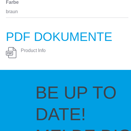
Farbe
braun
PDF DOKUMENTE
Product Info
BE UP TO
DATE!