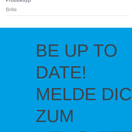
Produkttyp
Brille
BE UP TO
DATE!
MELDE DI
ZUM