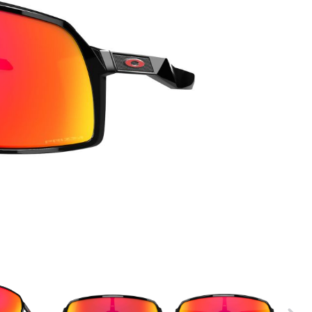
ER
PFAUTEC
VAN RAAM