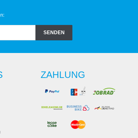
n:
SENDEN
S
ZAHLUNG
g