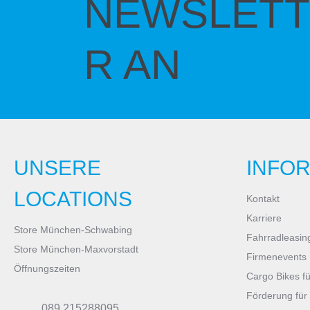
NEWSLETT
R AN
UNSERE
INFO
LOCATIONS
Kontakt
Karriere
Store München-Schwabing
Fahrradleasin
Store München-Maxvorstadt
Firmenevents
Öffnungszeiten
Cargo Bikes f
Förderung für
089 215288095