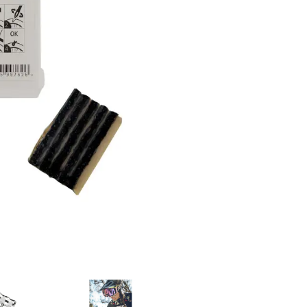
ER
PFAUTEC
VAN RAAM