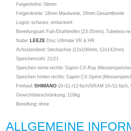
Felgenhöhe:
58mm
Felgenbreite: 18
mm Maulweite, 28
mm Gesamtbreite
Logos: schwarz, einlackiert
Bereifungsart:
Falt-/Drahtreifen (23-35mm), Tubeless-r
Nabe:
LEEZE
Disc Ultimate VR & HR
Achsstandard: Steckachse (12x100mm, 12x142mm)
Speichenzahl: 21/21
Speichen vorne rechts:
Sapim CX-Ray (Messerspeichen)
Speichen hinten rechts:
Sapim CX-Sprint (Messerspeiche
Freilauf:
SHIMANO
10-/11-/12-fach/
SRAM 10-/11-fach
Gewichtsbeschränkung:
110kg
Bereifung: ohne
ALLGEMEINE INFOR