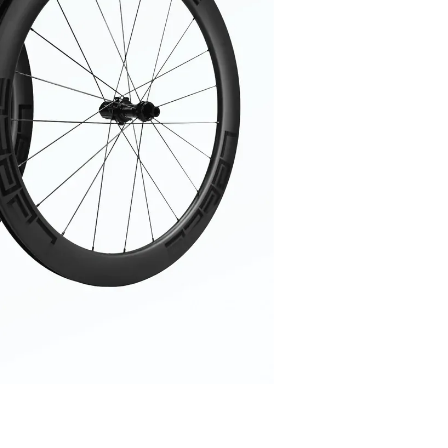
ER
PFAUTEC
VAN RAAM