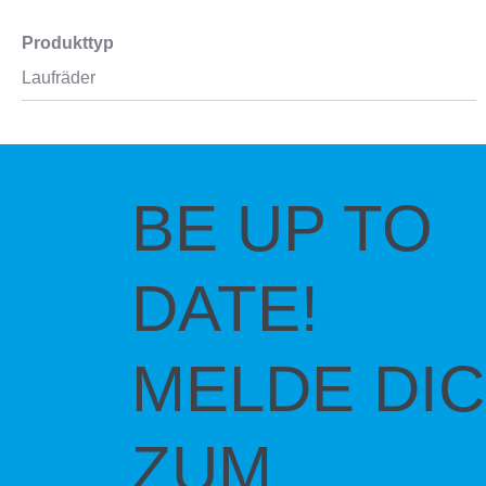
Produkttyp
Laufräder
BE UP TO
DATE!
MELDE DI
ZUM