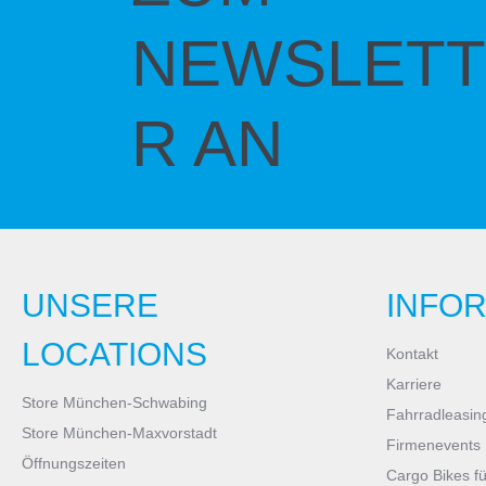
NEWSLETT
R AN
UNSERE
INFO
LOCATIONS
Kontakt
Karriere
Store München-Schwabing
Fahrradleasin
Store München-Maxvorstadt
Firmenevents
Öffnungszeiten
Cargo Bikes f