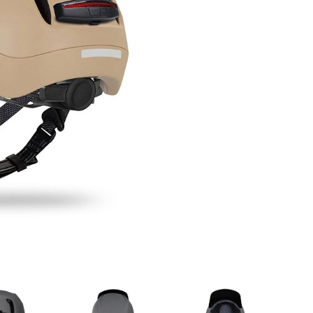
ER
PFAUTEC
VAN RAAM