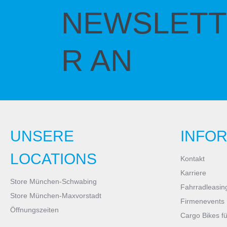
NEWSLETT
R AN
UNSERE
INFO
LOCATIONS
Kontakt
Karriere
Store München-Schwabing
Fahrradleasin
Store München-Maxvorstadt
Firmenevents
Öffnungszeiten
Cargo Bikes f