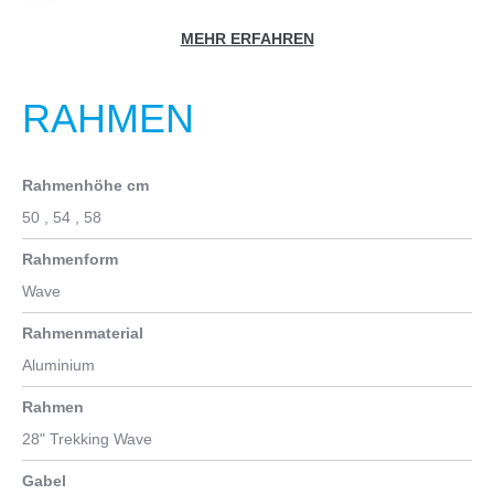
2024
MEHR ERFAHREN
Fahrradtyp
Trekking Fahrrad
RAHMEN
Farbe
schwarz
Rahmenhöhe cm
Geschlecht
50
, 54
, 58
Männer
, Unisex
Rahmenform
Zoll
Wave
28
Rahmenmaterial
Aluminium
Rahmen
28" Trekking Wave
Gabel