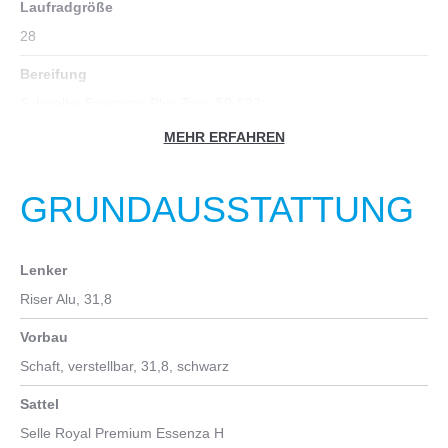
Laufradgröße
28
Bereifung
Schwalbe Energizer Plus Tour, 50-622
MEHR ERFAHREN
Felgen
Mach1 KARMA, 21-622
GRUNDAUSSTATTUNG
Nabe vorn
Shimano DH-3D37 Nabendynamo, QR, 5x135 mm
Lenker
Nabe hinten
Riser Alu, 31,8
Shimano QC300
Vorbau
Kette
Schaft, verstellbar, 31,8, schwarz
Shimano LG500
Sattel
Innenlager
Selle Royal Premium Essenza H
Shimano BB-UR400