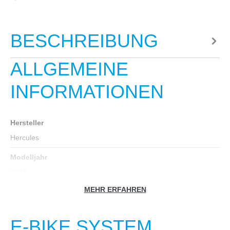
BESCHREIBUNG
ALLGEMEINE
INFORMATIONEN
Hersteller
Hercules
Modelljahr
2023
MEHR ERFAHREN
Fahrradtyp
E-Bike-City
, E-Lastenrad
E-BIKE SYSTEM
Farbe