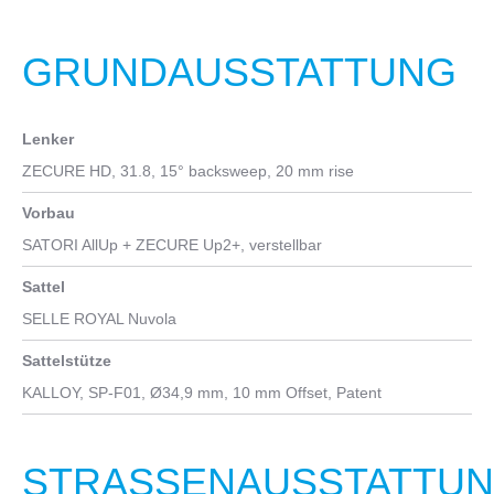
SHIMANO Derore XT M756, mit Schnellspanner, Disc
GRUNDAUSSTATTUNG
Nabe hinten
ENVIOLO SP, für Disc, Freilauf
Lenker
Kurbelgarnitur
ZECURE HD, 31.8, 15° backsweep, 20 mm rise
SAMOX EC38
Vorbau
Kassette
SATORI AllUp + ZECURE Up2+, verstellbar
GATES ® CDX 22T
Sattel
SELLE ROYAL Nuvola
Sattelstütze
KALLOY, SP-F01, Ø34,9 mm, 10 mm Offset, Patent
STRASSENAUSSTATTUNG