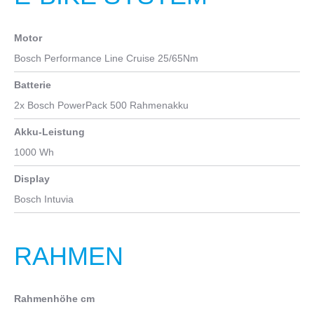
braun
Motor
Geschlecht
Bosch Performance Line Cruise 25/65Nm
Unisex
Batterie
zulässiges Gesamtgewicht in kg
2x Bosch PowerPack 500 Rahmenakku
200
Akku-Leistung
Zoll
1000 Wh
24
Display
Bosch Intuvia
RAHMEN
Rahmenhöhe cm