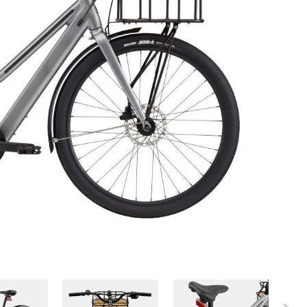
ER
PFAUTEC
VAN RAAM