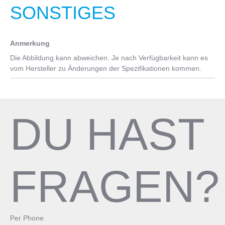
Cannondale 3 with Intellimount, Alloy, 31.8, 6°
SONSTIGES
Kette
Sattel
KMC X9, 9-speed
Cannondale Treadwell, 170mm, steel rails
Anmerkung
Innenlager
Sattelstütze
Die Abbildung kann abweichen. Je nach Verfügbarkeit kann es
Cartridge, Square Taper
vom Hersteller zu Änderungen der Spezifikationen kommen.
Alloy, 31.6 x 350mm
Pedale
Cannondale Comfort
DU HAST
FRAGEN?
Per Phone