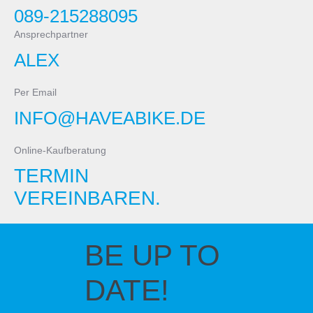
089-215288095
Ansprechpartner
ALEX
Per Email
INFO@HAVEABIKE.DE
Online-Kaufberatung
TERMIN
VEREINBAREN.
BE UP TO
DATE!