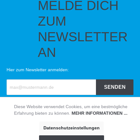
MELDE DICH
ZUM
NEWSLETTER
AN
Hier zum Newsletter anmelden:
SENDEN
Diese Website verwendet Cookies, um eine bestmögliche
© HAVEABIKE
Impressum
|
Datenschutzerklärung
|
AGB
Erfahrung bieten zu können.
MEHR INFORMATIONEN ...
Datenschutzeinstellungen
* Alle Preise inklusive USt zzgl. Versandkosten