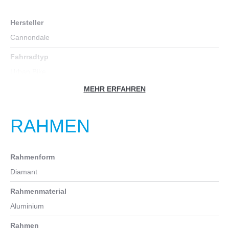
Hersteller
Cannondale
Fahrradtyp
Urban Bike
MEHR ERFAHREN
Farbe
schwarz
RAHMEN
Geschlecht
Männer
Rahmenform
Gewicht in kg
Diamant
8
Rahmenmaterial
Zoll
Aluminium
27,5
Rahmen