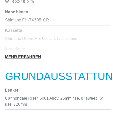
WTB SX19, 32h
Nabe hinten
Shimano FH-TX505, QR
Kassette
Shimano Deore M5100, 11-51, 11-speed
Innenlager
Sealed bearing cartridge, square taper
MEHR ERFAHREN
GRUNDAUSSTATTU
Lenker
Cannondale Riser, 6061 Alloy, 25mm rise, 8° sweep, 6°
rise, 720mm