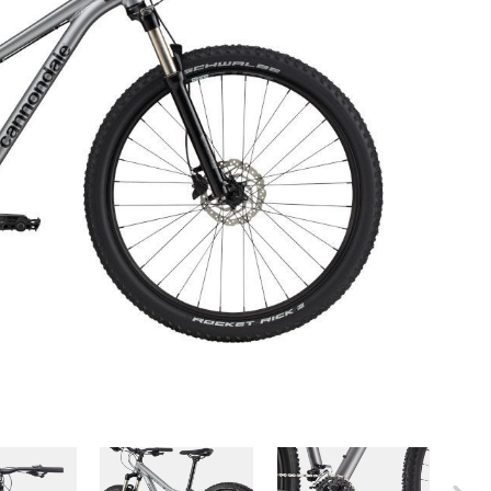
ER
PFAUTEC
VAN RAAM