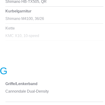
Shimano HB-TX505, QR
Kurbelgarnitur
Shimano M4100, 36/26
Kette
KMC X10, 10-speed
NG
Griffe/Lenkerband
Cannondale Dual-Density