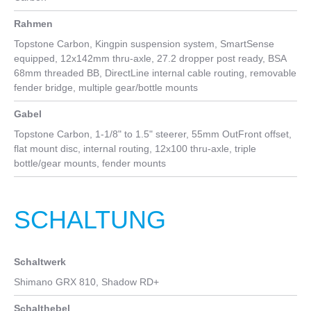
28
Rahmen
Topstone Carbon, Kingpin suspension system, SmartSense
equipped, 12x142mm thru-axle, 27.2 dropper post ready, BSA
68mm threaded BB, DirectLine internal cable routing, removable
fender bridge, multiple gear/bottle mounts
Gabel
Topstone Carbon, 1-1/8" to 1.5" steerer, 55mm OutFront offset,
flat mount disc, internal routing, 12x100 thru-axle, triple
bottle/gear mounts, fender mounts
SCHALTUNG
Schaltwerk
Shimano GRX 810, Shadow RD+
Schalthebel