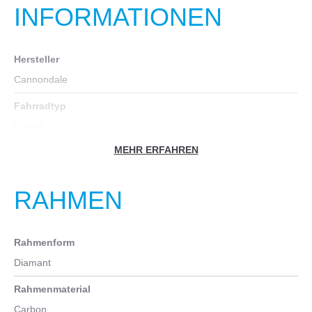
INFORMATIONEN
Hersteller
Cannondale
Fahrradtyp
Gravel
MEHR ERFAHREN
Farbe
weiß
RAHMEN
Geschlecht
Unisex
Rahmenform
Gewicht in kg
Diamant
8
Rahmenmaterial
Zoll
Carbon