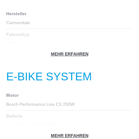
Hersteller
Cannondale
Fahrradtyp
E-Bike-Trekking
MEHR ERFAHREN
Farbe
blau
E-BIKE SYSTEM
Geschlecht
Unisex
Motor
Gewicht in kg
Bosch Performance Line CX 250W
24
Batterie
Zoll
Bosch PowerTube 625Wh
29
MEHR ERFAHREN
Akku-Leistung