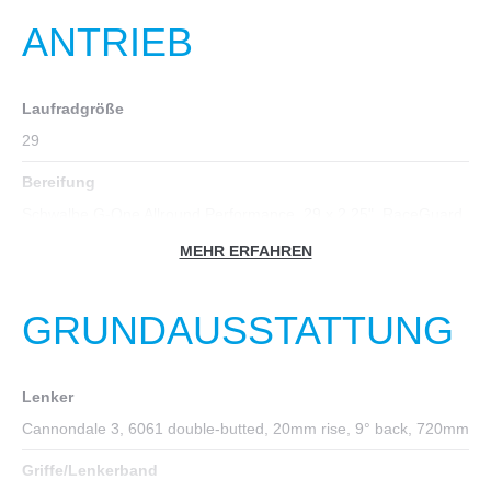
ANTRIEB
Laufradgröße
29
Bereifung
Schwalbe G-One Allround Performance, 29 x 2.25", RaceGuard,
tubeless ready
MEHR ERFAHREN
Felgen
WTB STX i30 TCS, 32h, tubeless ready
GRUNDAUSSTATTUNG
Nabe vorn
Shimano MT400, 15x110mm thru-axle
Lenker
Nabe hinten
Cannondale 3, 6061 double-butted, 20mm rise, 9° back, 720mm
Shimano MT400 12x148mm thru-axle
Griffe/Lenkerband