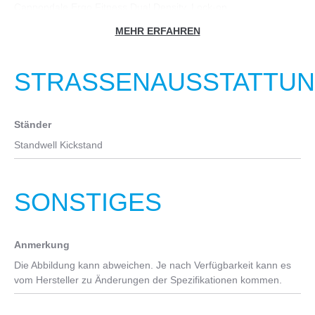
Kurbelgarnitur
Cannondale Ergo Fitness Dual Density, Lock-on
FSA Bosch E-Bike w/ custom Ai offset, 38T
MEHR ERFAHREN
Vorbau
Kassette
Cannondale Adjustable, A-headset, 31.8mm
Shimano Deore 5100, 11-51, 11-speed
STRASSENAUSSTATTUNG
Sattel
Kette
Cannondale Ergo Touring
Shimano HG601, 11-speed
Ständer
Sattelstütze
Standwell Kickstand
Suspension Seatpost - 350mm (S/M), 400mm (L)
Pedale
SONSTIGES
Cannondale Fitness
Anmerkung
Die Abbildung kann abweichen. Je nach Verfügbarkeit kann es
vom Hersteller zu Änderungen der Spezifikationen kommen.