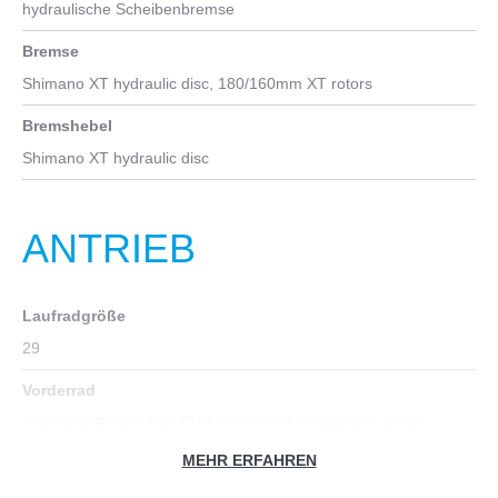
hydraulische Scheibenbremse
Bremse
Shimano XT hydraulic disc, 180/160mm XT rotors
Bremshebel
Shimano XT hydraulic disc
ANTRIEB
Laufradgröße
29
Vorderrad
Schwalbe Racing Ray EVO, 29 x 2.25", SnakeSkin, Addix
Speedgrip, tubeless ready
MEHR ERFAHREN
Hinterrad