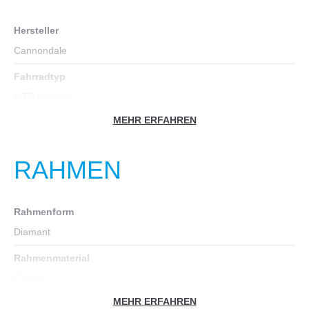
Hersteller
Cannondale
Fahrradtyp
MTB Hardtail
MEHR ERFAHREN
Farbe
schwarz
RAHMEN
Geschlecht
Unisex
Rahmenform
Gewicht in kg
Diamant
17,7
Rahmenmaterial
Zoll
Carbon
29
MEHR ERFAHREN
Rahmen