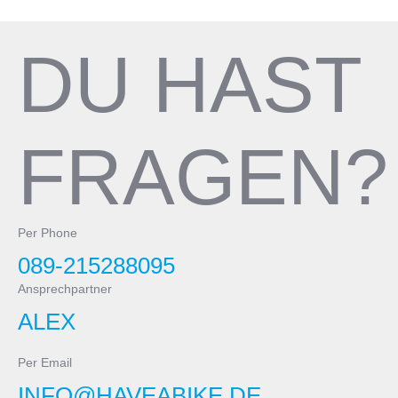
Kette
Not included
Shimano XT, 12-speed
DU HAST
Innenlager
Cannondale Alloy PressFit30
FRAGEN?
Per Phone
089-215288095
Ansprechpartner
ALEX
Per Email
INFO@HAVEABIKE.DE