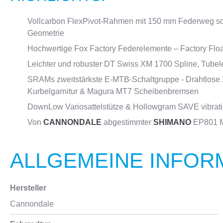
Vollcarbon FlexPivot-Rahmen mit 150 mm Federweg so
Geometrie
Hochwertige Fox Factory Federelemente – Factory Flo
Leichter und robuster DT Swiss XM 1700 Spline, Tubel
SRAMs zweitstärkste E-MTB-Schaltgruppe - Drahtlose 
Kurbelgarnitur & Magura MT7 Scheibenbremsen
DownLow Variosattelstütze & Hollowgram SAVE vibra
Von
CANNONDALE
abgestimmter
SHIMANO
EP801 Mo
ALLGEMEINE INFOR
Hersteller
Cannondale