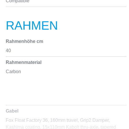
Compatible
RAHMEN
Rahmenhöhe cm
40
Rahmenmaterial
Carbon
Gabel
Fox Float Factory 36, 160mm travel, Grip2 Damper,
Kashima coating, 15x110mm Kabolt thru-axle, tapered