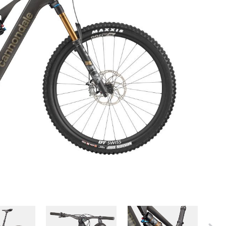
ER
PFAUTEC
VAN RAAM