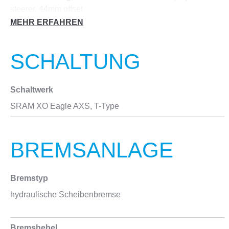
steerer, 44mm offset
MEHR ERFAHREN
Federweg
160 mm
SCHALTUNG
Schaltwerk
SRAM XO Eagle AXS, T-Type
BREMSANLAGE
Bremstyp
hydraulische Scheibenbremse
Bremshebel