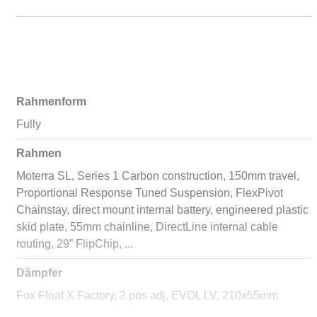
Rahmenform
Fully
Rahmen
Moterra SL, Series 1 Carbon construction, 150mm travel,
Proportional Response Tuned Suspension, FlexPivot
Chainstay, direct mount internal battery, engineered plastic
skid plate, 55mm chainline, DirectLine internal cable
routing, 29” FlipChip, ...
Dämpfer
Fox Float X Factory, 2 pos adj, EVOL LV, 210x55mm