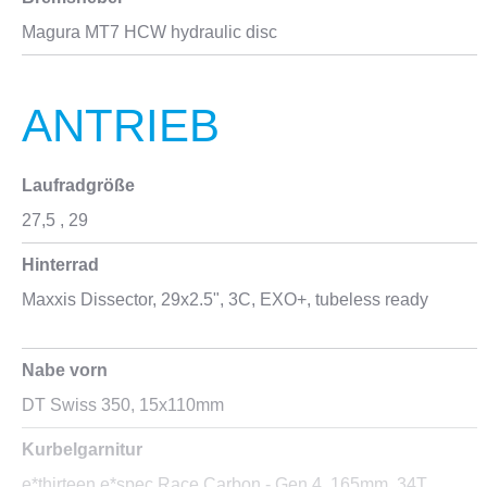
Magura MT7 HCW hydraulic disc
ANTRIEB
Laufradgröße
27,5
, 29
Hinterrad
Maxxis Dissector, 29x2.5", 3C, EXO+, tubeless ready
Nabe vorn
DT Swiss 350, 15x110mm
Kurbelgarnitur
e*thirteen e*spec Race Carbon - Gen 4, 165mm, 34T