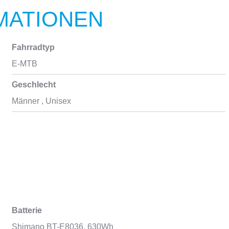
MATIONEN
Fahrradtyp
E-MTB
Geschlecht
Männer
, Unisex
Batterie
Shimano BT-E8036, 630Wh