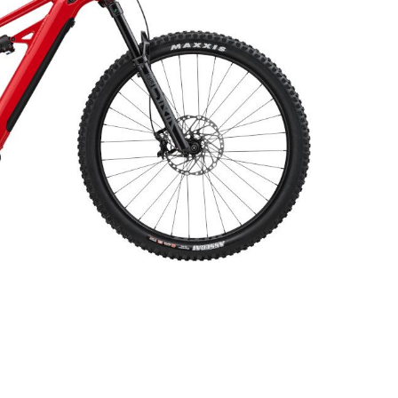
ER
PFAUTEC
VAN RAAM