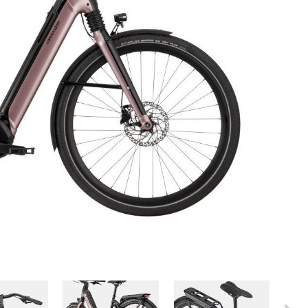
ER
PFAUTEC
VAN RAAM