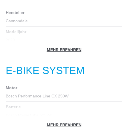
Hersteller
Cannondale
Modelljahr
2023
MEHR ERFAHREN
Fahrradtyp
E-Bike-City
E-BIKE SYSTEM
Farbe
schwarz
Motor
Geschlecht
Bosch Performance Line CX 250W
Frauen
, Unisex
Batterie
Zoll
Bosch PowerTube 625Wh
29
MEHR ERFAHREN
Akku-Leistung