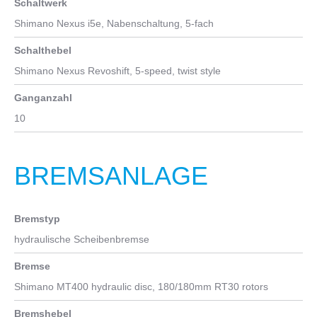
Schaltwerk
Gabel
Shimano Nexus i5e, Nabenschaltung, 5-fach
Cannondale HeadShok, Quad Cage Nadellager-Innenleben,
Stahlfeder, Zweikammer-Dämpfung im halboffenen Ölbad, Post
Schalthebel
Mount Disc, 15x110 mm Boost Steckachse
Shimano Nexus Revoshift, 5-speed, twist style
Ganganzahl
10
BREMSANLAGE
Bremstyp
hydraulische Scheibenbremse
Bremse
Shimano MT400 hydraulic disc, 180/180mm RT30 rotors
Bremshebel