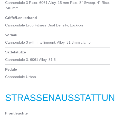
Nabe hinten
Cannondale 3 Riser, 6061 Alloy, 15 mm Rise, 8° Sweep, 4° Rise,
740 mm
Shimano Nexus i5e, 5-speed internal gear hub
Griffe/Lenkerband
Kurbelgarnitur
Cannondale Ergo Fitness Dual Density, Lock-on
FSA for Bosch
Vorbau
Kassette
Cannondale 3 with Intellimount, Alloy, 31.8mm clamp
Gates CDX, 34 Z
Sattelstütze
Cannondale 3, 6061 Alloy, 31.6
Pedale
Cannondale Urban
STRASSENAUSSTATTUNG
Frontleuchte