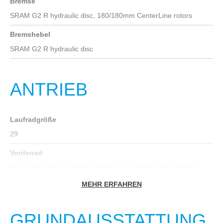
Bremse
SRAM G2 R hydraulic disc, 180/180mm CenterLine rotors
Bremshebel
SRAM G2 R hydraulic disc
ANTRIEB
Laufradgröße
29
Vorderrad
Maxxis Dissector, 29x2.4" (27.5x2.4" - XS) 3C, EXO, tubeless
ready
MEHR ERFAHREN
Hinterrad
Maxis Rekon, 29x2.4" (27.5x2.4" - XS) 3C, EXO, tubeless ready
GRUNDAUSSTATTUNG