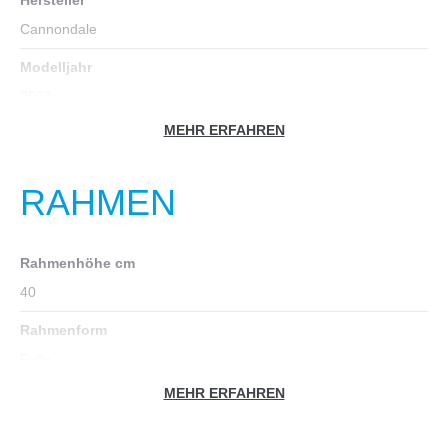
Cannondale
Modelljahr
2023
MEHR ERFAHREN
Fahrradtyp
MTB Fully
RAHMEN
Farbe
lila
Rahmenhöhe cm
Geschlecht
40
Unisex
Rahmenform
Zoll
Fully
29
MEHR ERFAHREN
Rahmenmaterial
Aluminium