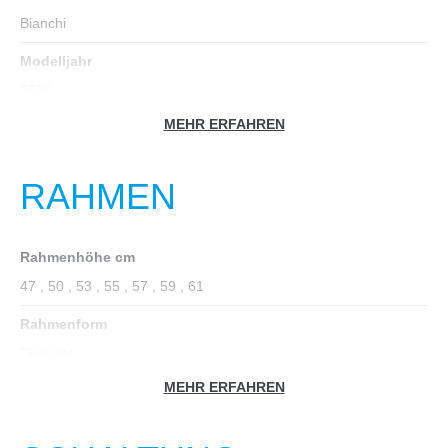
Bianchi
Modelljahr
2026
MEHR ERFAHREN
Fahrradtyp
Rennrad
RAHMEN
Farbe
türkis
Rahmenhöhe cm
Geschlecht
47
, 50
, 53
, 55
, 57
, 59
, 61
Männer
, Unisex
Rahmenform
Gewicht in kg
Diamant
8
MEHR ERFAHREN
Rahmenmaterial
Zoll
Carbon
28