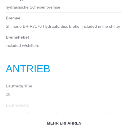
hydraulische Scheibenbremse
Bremse
Shimano BR-R7170 Hydraulic disc brake, included in the shifter
Bremshebel
included w/shifters
ANTRIEB
Laufradgröße
28
Laufradsatz
Velomann alloy, disc brake, 30mm rim profile, hub team TC j-
bend, spoke round 2mm black color, clincher 622x19C, w/rim
MEHR ERFAHREN
tape, front HH12 - rear HH12/142