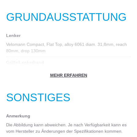
Bereifung
GRUNDAUSSTATTUNG
Vittoria Rubino IV 700x28, 60TPI, G2.0 Graphene
Kurbelgarnitur
Lenker
Shimano 105, FC-R7100, for rear 12- speed
Velomann Compact, Flat Top, alloy 6061 diam. 31,8mm, reach
Kette
80mm, drop 130mm
Shimano CN-M7100 12sp
Griffe/Lenkerband
Innenlager
Bianchi cork, black
MEHR ERFAHREN
Shimano SM-BB72-41B
Vorbau
Velomann, Alloy 6061, raise - 7°
SONSTIGES
Sattel
Velomann Seta
Anmerkung
Sattelstütze
Die Abbildung kann abweichen. Je nach Verfügbarkeit kann es
vom Hersteller zu Änderungen der Spezifikationen kommen.
Velomann Alloy shaft AL6061, alloy head, 15mm offset, 27,2mm