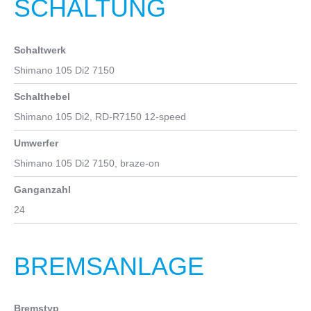
SCHALTUNG
Rahmen
Sprint Disc carbon monocoque, mechanical/electronic shifting
compatible, PressFit 86,5x41mm, 1.1/4"-1.1/8" HT, integrated
Schaltwerk
seat clamp,full carbon dropout, flat mount, thru axle12x142mm,
Shimano 105 Di2 7150
32mm tires compatible
Schalthebel
Gabel
Shimano 105 Di2, RD-R7150 12-speed
Full Carbon Aero Road, integrated head , disc brake flat mount,
thru axle 12x100
Umwerfer
Shimano 105 Di2 7150, braze-on
Ganganzahl
24
BREMSANLAGE
Bremstyp