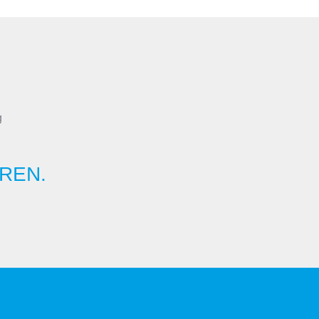
g
REN.