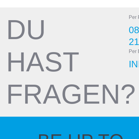
DU
Per
08
2
HAST
Per 
I
FRAGEN?