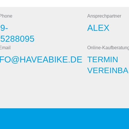
 Phone
Ansprechpartner
9-
ALEX
15288095
Email
Online-Kaufberatun
NFO@HAVEABIKE.DE
TERMIN
VEREINBA