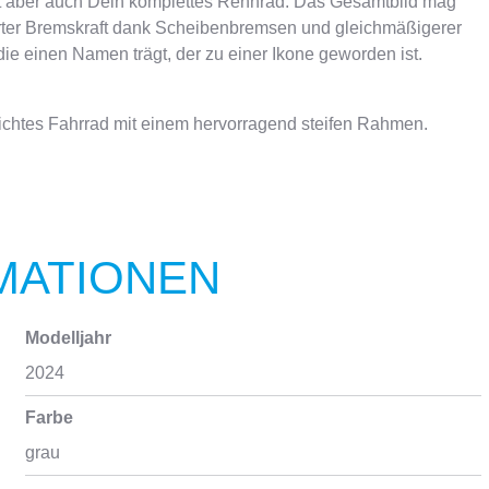
ist aber auch Dein komplettes Rennrad. Das Gesamtbild mag
serter Bremskraft dank Scheibenbremsen und gleichmäßigerer
ie einen Namen trägt, der zu einer Ikone geworden ist.
eichtes Fahrrad mit einem hervorragend steifen Rahmen.
MATIONEN
Modelljahr
2024
Farbe
grau