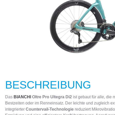
CRANKBROTHERS
FLASCHEN & HALTER
KELLYS
SCHLÖSS
BESCHREIBUNG
Das
BIANCHI
Oltre Pro Ultegra Di2
ist gebaut für alle, di
Bestzeiten oder im Renneinsatz. Der leichte und zugleich
integrierter
Countervail-Technologie
reduziert Mikrovibrati