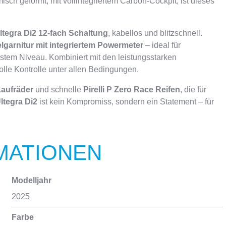
sch geformt, mit vollintegriertem Carbon-Cockpit, ist dieses
tegra Di2 12-fach Schaltung
, kabellos und blitzschnell.
lgarnitur mit integriertem Powermeter
– ideal für
stem Niveau. Kombiniert mit den leistungsstarken
le Kontrolle unter allen Bedingungen.
aufräder
und schnelle
Pirelli P Zero Race Reifen
, die für
ltegra Di2
ist kein Kompromiss, sondern ein Statement – für
MATIONEN
Modelljahr
2025
Farbe