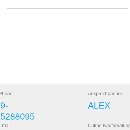
 Phone
Ansprechpartner
9-
ALEX
15288095
Email
Online-Kaufberatun