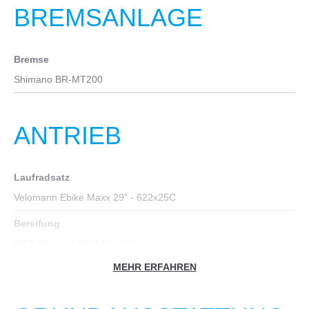
BREMSANLAGE
Bremse
Shimano BR-MT200
ANTRIEB
Laufradsatz
Velomann Ebike Maxx 29" - 622x25C
Bereifung
WTB Slick 2.2 29" 54/54 27tpi
MEHR ERFAHREN
Nabe hinten
SHIMANO FH-MT400-B CENTER LOCK, BOOST 12X148MM