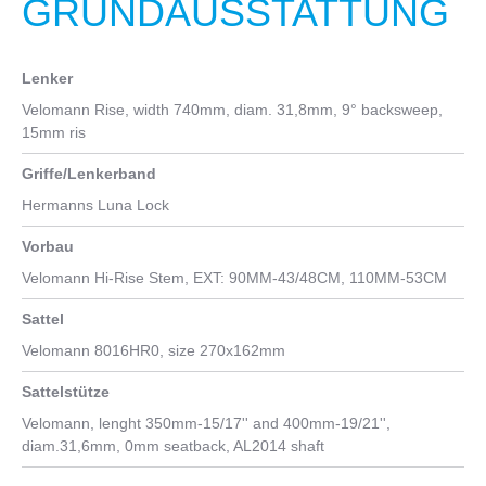
GRUNDAUSSTATTUNG
Kurbelgarnitur
FSA Die cast alloy, crank lenght 170mm ISIS black, MegaTooth
38T
Lenker
Kassette
Velomann Rise, width 740mm, diam. 31,8mm, 9° backsweep,
15mm ris
Shimano DEORE CS-M4100-10, 11-42T
Griffe/Lenkerband
Kette
Hermanns Luna Lock
KMC E10S NPBK Anti-Rust 1/2" x 11/128" EPT
Vorbau
Velomann Hi-Rise Stem, EXT: 90MM-43/48CM, 110MM-53CM
Sattel
Velomann 8016HR0, size 270x162mm
Sattelstütze
Velomann, lenght 350mm-15/17'' and 400mm-19/21'',
diam.31,6mm, 0mm seatback, AL2014 shaft