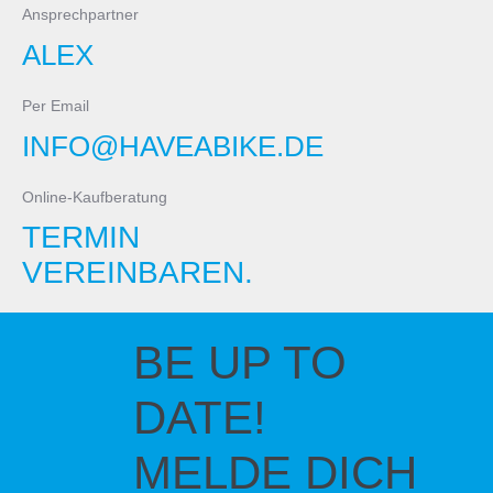
Ansprechpartner
ALEX
Per Email
INFO@HAVEABIKE.DE
Online-Kaufberatung
TERMIN
VEREINBAREN.
BE UP TO
DATE!
MELDE DICH