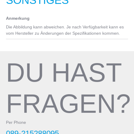
SONSTIGES
and 90mm-19/21", 3D forged alloy 6061
Sattel
Anmerkung
Velomann, steel rails, PVC soft touch cover, 140mm width
Die Abbildung kann abweichen. Je nach Verfügbarkeit kann es
Sattelstütze
vom Hersteller zu Änderungen der Spezifikationen kommen.
Velomann SP-7019, diam.27,2mm, 0mm seatback, lenght:
300mm-15" and 350mm-17/21", AL2014 shaft, alloy head
Pedale
DU HAST
inklusive
FRAGEN?
Per Phone
089-215288095