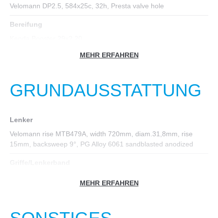
Velomann DP2.5, 584x25c, 32h, Presta valve hole
Bereifung
Kenda Booster 29x2.20
MEHR ERFAHREN
Nabe hinten
Formula CL-1422
GRUNDAUSSTATTUNG
Kurbelgarnitur
Shimano FC-MT101-2, 36/22T, crank length: 170mm-15/17",
175mm-19/21"
Lenker
Kassette
Velomann rise MTB479A, width 720mm, diam.31,8mm, rise
15mm, backsweep 9°, PG Alloy 6061 sandblasted anodized
Shimano HG200-9, 11-36T
Griffe/Lenkerband
Kette
T-one T-GP48B
KMC HV900 9sp
MEHR ERFAHREN
Vorbau
Innenlager
Velomann ST92A +/-7°, 1.1/8", diam.31.8mm, ext: 80mm-15/17"
Shimano BB-UN101