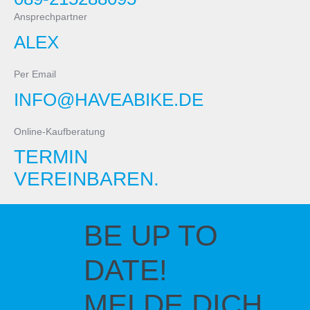
Ansprechpartner
ALEX
Per Email
INFO@HAVEABIKE.DE
Online-Kaufberatung
TERMIN
VEREINBAREN.
BE UP TO
DATE!
MELDE DICH