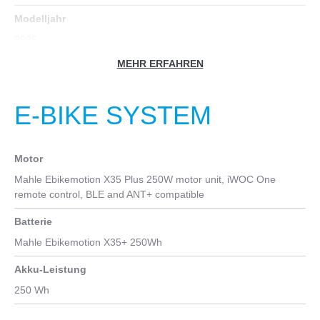
Modelljahr
2025
MEHR ERFAHREN
Fahrradtyp
E-Rennrad
E-BIKE SYSTEM
Farbe
lila
Motor
Geschlecht
Mahle Ebikemotion X35 Plus 250W motor unit, iWOC One
Männer
, Unisex
remote control, BLE and ANT+ compatible
Zoll
Batterie
28
Mahle Ebikemotion X35+ 250Wh
Akku-Leistung
250 Wh