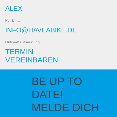
ALEX
Per Email
INFO@HAVEABIKE.DE
Online-Kaufberatung
TERMIN
VEREINBAREN.
BE UP TO
DATE!
MELDE DICH