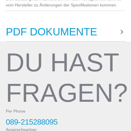
vom Hersteller zu Änderungen der Spezifikationen kommen.
Sattelstütze
Full Carbon Aero special dimension, special Clamp type with
alloy head adjustable and reversible +/- 35mm; lengh: 300mm-
PDF DOKUMENTE
47/50cm, 350mm-53/61cm
Pedale
DU HAST
ohne
FRAGEN?
Per Phone
089-215288095
Ansprechpartner