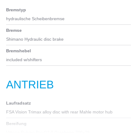
Bremstyp
hydraulische Scheibenbremse
Bremse
Shimano Hydraulic disc brake
Bremshebel
included w/shifters
ANTRIEB
Laufradsatz
FSA Vision Trimax alloy disc with rear Mahle motor hub
Bereifung
Vittoria Rubino Pro G2.0 Graphene 700x28