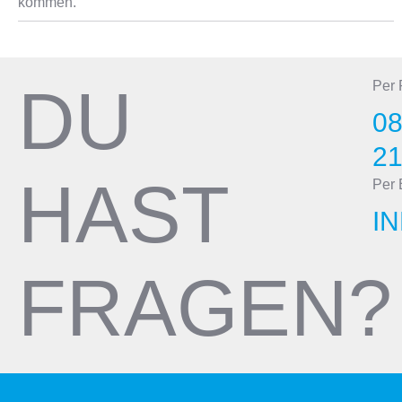
kommen.
DU
Per
08
2
HAST
Per 
I
FRAGEN?