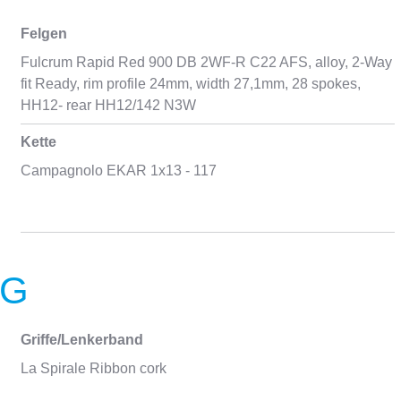
Felgen
Fulcrum Rapid Red 900 DB 2WF-R C22 AFS, alloy, 2-Way
fit Ready, rim profile 24mm, width 27,1mm, 28 spokes,
HH12- rear HH12/142 N3W
Kette
Campagnolo EKAR 1x13 - 117
NG
Griffe/Lenkerband
La Spirale Ribbon cork