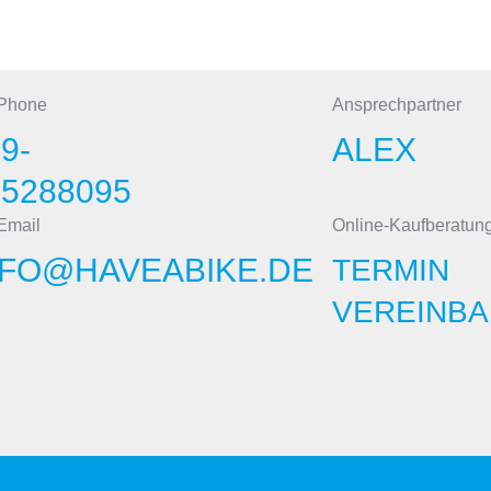
 Phone
Ansprechpartner
9-
ALEX
15288095
Email
Online-Kaufberatun
NFO@HAVEABIKE.DE
TERMIN
VEREINBA