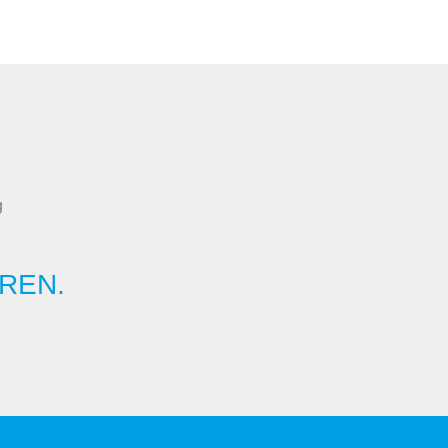
g
REN.