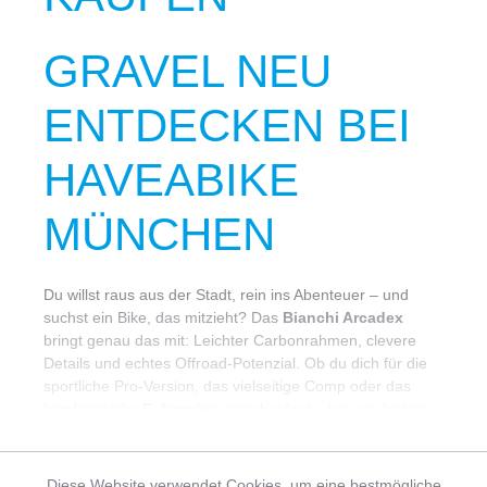
GRAVEL NEU
ENTDECKEN BEI
HAVEABIKE
MÜNCHEN
Du willst raus aus der Stadt, rein ins Abenteuer – und
suchst ein Bike, das mitzieht? Das
Bianchi Arcadex
bringt genau das mit: Leichter Carbonrahmen, clevere
Details und echtes Offroad-Potenzial. Ob du dich für die
sportliche Pro-Version, das vielseitige Comp oder das
komfortstarke
E-Arcadex
entscheidest – bei uns findest
du das passende Gravelbike für deinen Fahrstil.
MEHR ERFAHREN
GRAVELBERATUNG
Diese Website verwendet Cookies, um eine bestmögliche