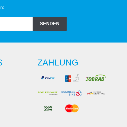
n:
SENDEN
S
ZAHLUNG
g