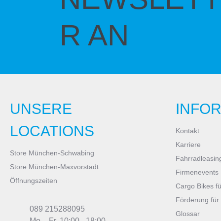
R AN
UNSERE
INFO
LOCATIONS
Kontakt
Karriere
Store München-Schwabing
Fahrradleasin
Store München-Maxvorstadt
Firmenevents
Öffnungszeiten
Cargo Bikes f
Förderung für
089 215288095
Glossar
Mo. - Fr. 10:00 - 18:00