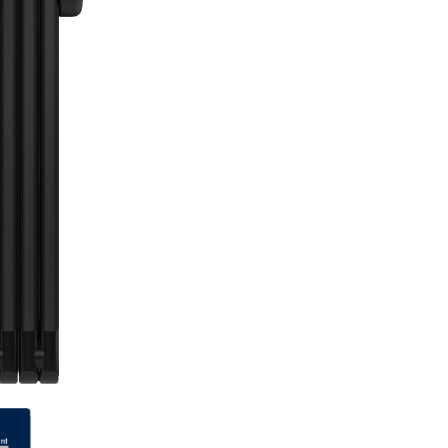
ER
PFAUTEC
VAN RAAM