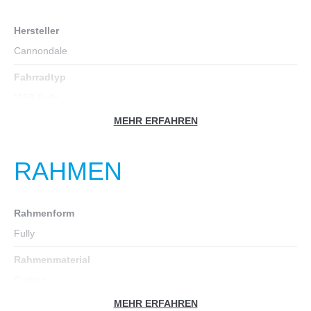
Hersteller
Cannondale
Fahrradtyp
MTB Fully
MEHR ERFAHREN
Farbe
silber
RAHMEN
Geschlecht
Männer
Rahmenform
Gewicht in kg
Fully
12,6
Rahmenmaterial
Zoll
Carbon
29
MEHR ERFAHREN
Rahmen