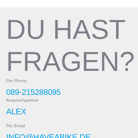
Pedale
Innenlager
Not included
DU HAST
Cannondale Alloy PressFit30
FRAGEN?
Per Phone
089-215288095
Ansprechpartner
ALEX
Per Email
INFO@HAVEABIKE.DE