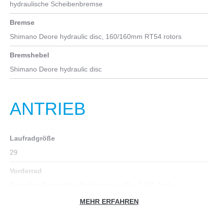
hydraulische Scheibenbremse
Bremse
Shimano Deore hydraulic disc, 160/160mm RT54 rotors
Bremshebel
Shimano Deore hydraulic disc
ANTRIEB
Laufradgröße
29
Vorderrad
Schwalbe Racing Ray Performance, 29 x 2.25", Addix
Compound, tubeless ready
MEHR ERFAHREN
Hinterrad