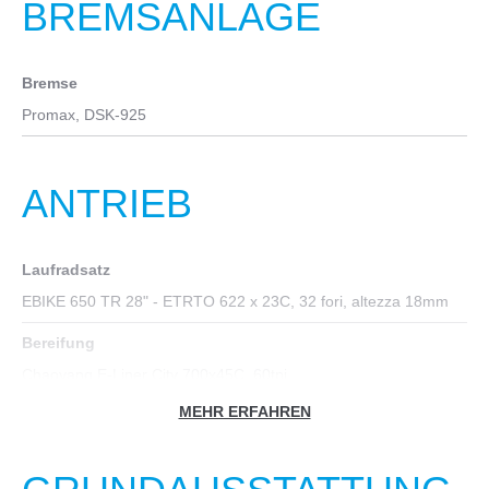
BREMSANLAGE
Bremse
Promax, DSK-925
ANTRIEB
Laufradsatz
EBIKE 650 TR 28" - ETRTO 622 x 23C, 32 fori, altezza 18mm
Bereifung
Chaoyang E-Liner City 700x45C, 60tpi
MEHR ERFAHREN
Nabe vorn
Shimano, HB-TX505,32H OLD:100MM AXLE:108MM,
QR:133MM