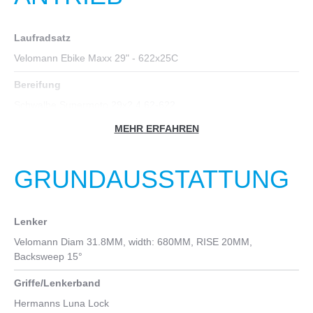
Laufradsatz
Velomann Ebike Maxx 29" - 622x25C
Bereifung
Schwalbe Supermoto 29x2.4 62-622
MEHR ERFAHREN
Nabe vorn
HB-MT400-B for Center Lock, 32holes, thru axle 15X110mm
GRUNDAUSSTATTUNG
Nabe hinten
SHIMANO FH-MT410-B FOR CENTER LOCK, 12X148MM
BOOST, 12SP SHIMANO MICROSPLINE BODY
Lenker
Kurbelgarnitur
Velomann Diam 31.8MM, width: 680MM, RISE 20MM,
Backsweep 15°
FSA ALLOY CRANK, CRANK LENGTH: 170MM, ISIS BB AXLE,
W/FSA MEGATOOTH 38T CHAINRING
Griffe/Lenkerband
Kassette
Hermanns Luna Lock