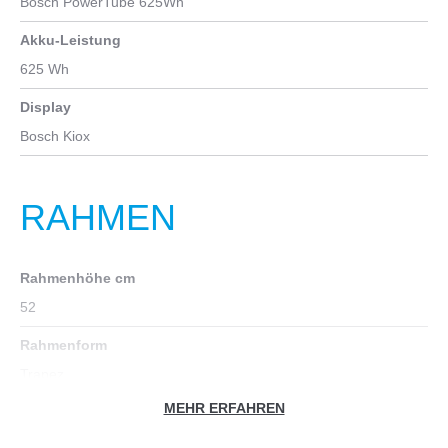
Bosch PowerTube 625Wh
Akku-Leistung
625 Wh
Display
Bosch Kiox
RAHMEN
Rahmenhöhe cm
52
Rahmenform
Trapez
MEHR ERFAHREN
Rahmenmaterial
Aluminium