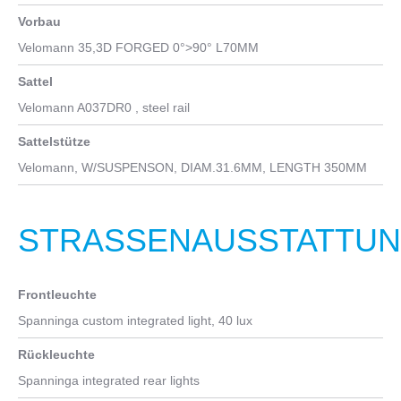
SHIMANO DEORE CS-M6100-12, 10-51T
Vorbau
Kette
Velomann 35,3D FORGED 0°>90° L70MM
Shimano CN-M6100, Deore 12sp
Sattel
Innenlager
Velomann A037DR0 , steel rail
Integriert in Mittelmotor
Sattelstütze
Velomann, W/SUSPENSON, DIAM.31.6MM, LENGTH 350MM
STRASSENAUSSTATTUNG
Frontleuchte
Spanninga custom integrated light, 40 lux
Rückleuchte
Spanninga integrated rear lights